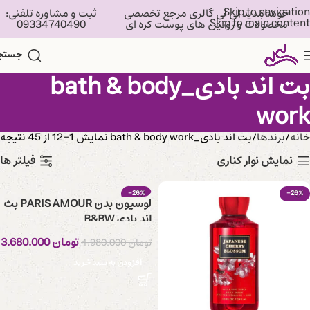
Skip to navigation
خوشامدید لی لی گالری مرجع تخصصی
ثبت و مشاوره تلفنی:
Skip to main content
محصولات و روتین های پوست کره ای
09334740490
جستج
بت اند بادی_bath & body
work
خانه
برندها
بت اند بادی_bath & body work
نمایش 1–12 از 45 نتیجه
نمایش نوار کناری
فیلتر ها
-26%
-26%
لوسیون بدن PARIS AMOUR بث
اند بادی B&BW
تومان
3.680.000
تومان
4.980.000
افزودن به سبد خرید