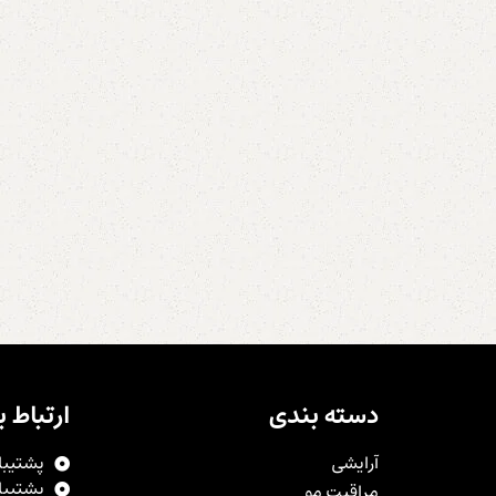
دسته بندی
ارتباط با
آرایشی
پشتیبانی:9450
پشتیبانی:9603
مراقبت مو