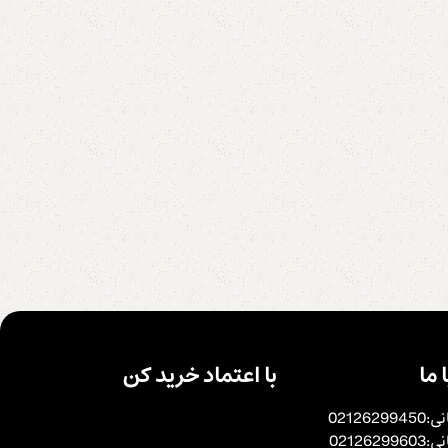
 ما
با اعتماد خرید کن
0212629
0212629