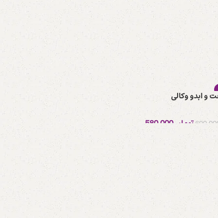
ت و ابدو وکالی
 شده
تومان
580.000