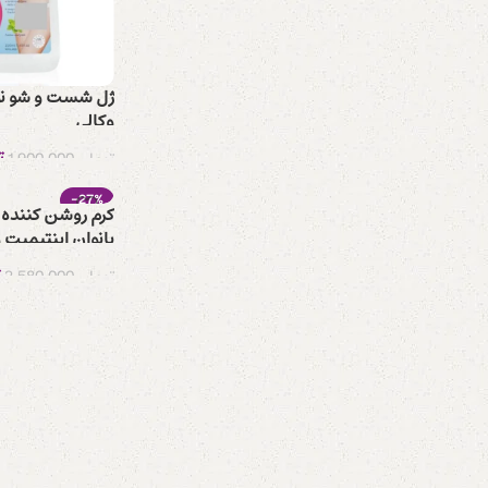
ژل شست و شو نو
وکالی
ت
تومان
1.900.000
-27%
کرم روشن کننده
بانوان اینتیمیت 
ت
تومان
2.580.000