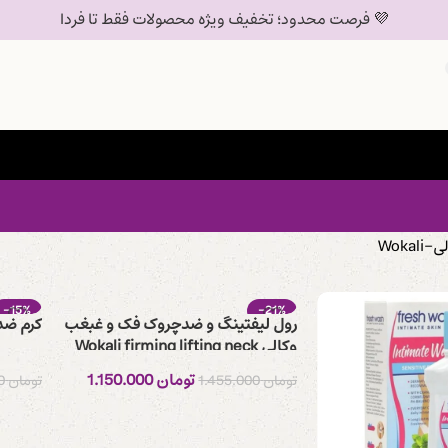
💜 فرصت محدود؛ تخفیف ویژه محصولات فقط تا فردا
Wokali
-15%
-21%
رول لیفتینگ و ضدچروک فک و غبغب
کرم ضدت
وکالی Wokali firming lifting neck
roll cream+
تومان
1.150.000
تومان
1.455.000
تومان
980.000