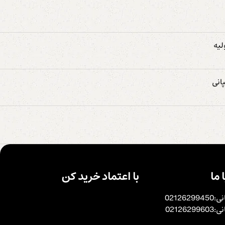
انی
 ما
با اعتماد خرید کن
0212629
0212629