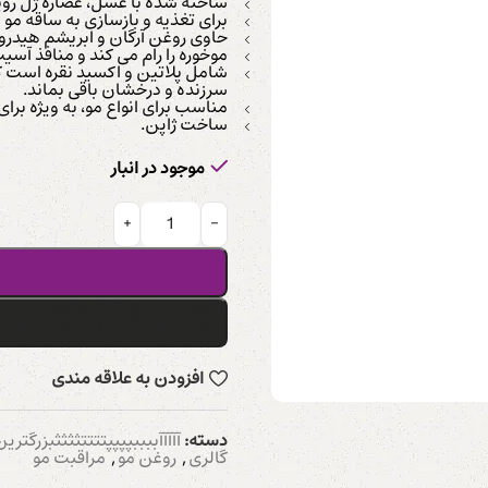
ساخته شده با عسل، عصاره ژل روی
برای تغذیه و بازسازی به ساقه مو ن
حاوی روغن آرگان و ابریشم هیدرول
موخوره را رام می کند و منافذ آسی
شامل پلاتین و اکسید نقره است 
سرزنده و درخشان باقی بماند.
مناسب برای انواع مو، به ویژه ب
ساخت ژاپن.
موجود در انبار
افزودن به علاقه مندی
دسته:
آآآآآببببپپپپتتتتثثثثبزرگترین حراج -BEAUTY
گالری
,
روغن مو
,
مراقبت مو