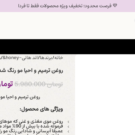
💜 فرصت محدود؛ تخفیف ویژه محصولات فقط تا فردا
خانه
برندها
اند هانی-honey&
ر
روغن ترمیم و احیا مو رنگ شد
توما
تومان
5.980.000
روغن ترمیم و احیا مو
ویژگی های محصول:
روغن موی مغذی و غنی که موهای 
فرموله شده با بیش از 90% مواد مرطوب کننده و مراقبت از رنگ
عمیقا آبرسانی و شادابی رنگ مو ر