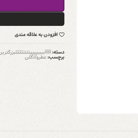
افزودن به علاقه مندی
دسته:
آآآآآببببپپپپتتتتثثثثبزرگترین حراج -BEAUTY
برچسب:
عطروادکلن