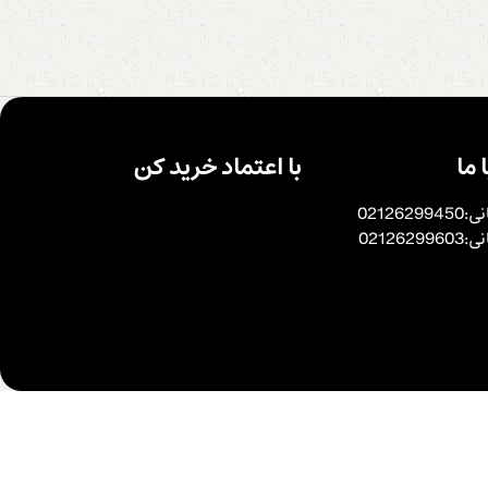
 ما
با اعتماد خرید کن
0212629
0212629