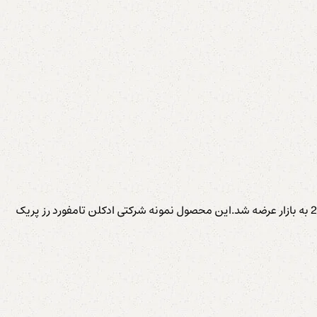
عطر ادکلن تام فورد رز پریک الحمبرا (Alhambra Rose Petals) عطری است معتدل ، گرم ، گلی و گلی برای زنان و مردان. عطر رز پریک در سال 2020 به بازار عرضه شد.این محصول نمونه شرکتی ادکلن تامفورد رز پریک