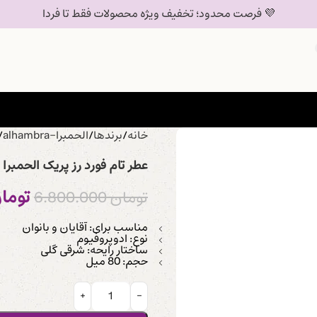
💜 فرصت محدود؛ تخفیف ویژه محصولات فقط تا فردا
خانه
برندها
الحمبرا-alhambra
عطر تام فورد رز پریک الحمبرا
توما
تومان
6.800.000
مناسب برای: آقایان و بانوان
نوع: ادوپروفیوم
ساختار رایحه: شرقی گلی
حجم: 80 میل